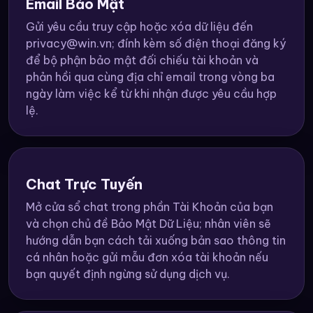
Email Bảo Mật
Gửi yêu cầu truy cập hoặc xóa dữ liệu đến
privacy@win.vn
; đính kèm số điện thoại đăng ký
để bộ phận bảo mật đối chiếu tài khoản và
phản hồi qua cùng địa chỉ email trong vòng ba
ngày làm việc kể từ khi nhận được yêu cầu hợp
lệ.
Chat Trực Tuyến
Mở cửa sổ chat trong phần Tài Khoản của bạn
và chọn chủ đề Bảo Mật Dữ Liệu; nhân viên sẽ
hướng dẫn bạn cách tải xuống bản sao thông tin
cá nhân hoặc gửi mẫu đơn xóa tài khoản nếu
bạn quyết định ngừng sử dụng dịch vụ.