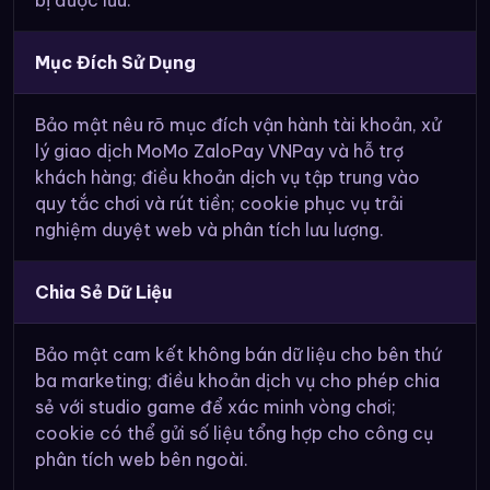
Mục Đích Sử Dụng
Bảo mật nêu rõ mục đích vận hành tài khoản, xử
lý giao dịch MoMo ZaloPay VNPay và hỗ trợ
khách hàng; điều khoản dịch vụ tập trung vào
quy tắc chơi và rút tiền; cookie phục vụ trải
nghiệm duyệt web và phân tích lưu lượng.
Chia Sẻ Dữ Liệu
Bảo mật cam kết không bán dữ liệu cho bên thứ
ba marketing; điều khoản dịch vụ cho phép chia
sẻ với studio game để xác minh vòng chơi;
cookie có thể gửi số liệu tổng hợp cho công cụ
phân tích web bên ngoài.