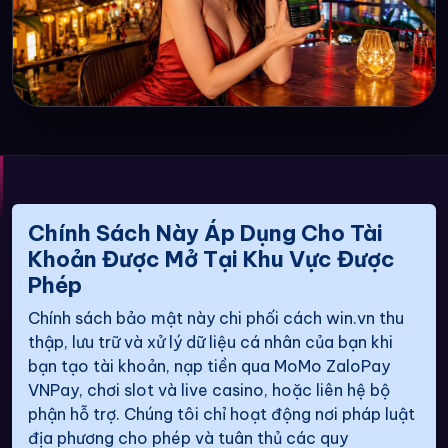
Chính Sách Này Áp Dụng Cho Tài
Khoản Được Mở Tại Khu Vực Được
Phép
Chính sách bảo mật này chi phối cách win.vn thu
thập, lưu trữ và xử lý dữ liệu cá nhân của bạn khi
bạn tạo tài khoản, nạp tiền qua MoMo ZaloPay
VNPay, chơi slot và live casino, hoặc liên hệ bộ
phận hỗ trợ. Chúng tôi chỉ hoạt động nơi pháp luật
địa phương cho phép và tuân thủ các quy