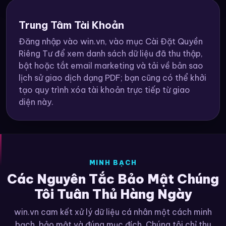
Trung Tâm Tài Khoản
Đăng nhập vào win.vn, vào mục Cài Đặt Quyền
Riêng Tư để xem danh sách dữ liệu đã thu thập,
bật hoặc tắt email marketing và tải về bản sao
lịch sử giao dịch dạng PDF; bạn cũng có thể khởi
tạo quy trình xóa tài khoản trực tiếp từ giao
diện này.
MINH BẠCH
Các Nguyên Tắc Bảo Mật Chúng
Tôi Tuân Thủ Hàng Ngày
win.vn cam kết xử lý dữ liệu cá nhân một cách minh
bạch, bảo mật và đúng mục đích. Chúng tôi chỉ thu