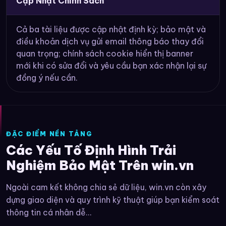
Cập Nhật Chính Sách
Cả ba tài liệu được cập nhật định kỳ; bảo mật và
điều khoản dịch vụ gửi email thông báo thay đổi
quan trọng; chính sách cookie hiển thị banner
mới khi có sửa đổi và yêu cầu bạn xác nhận lại sự
đồng ý nếu cần.
ĐẶC ĐIỂM NỀN TẢNG
Các Yếu Tố Định Hình Trải
Nghiệm Bảo Mật Trên win.vn
Ngoài cam kết không chia sẻ dữ liệu, win.vn còn xây
dựng giao diện và quy trình kỹ thuật giúp bạn kiểm soát
thông tin cá nhân dễ...