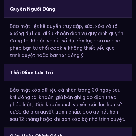
Quyền Người Dùng
Bảo mật liệt kê quyền truy cập, sửa, xóa và tải
xuống dữ liệu; điều khoản dịch vụ quy định quyền
đóng tài khoản và rút số dư còn lại; cookie cho
phép bạn từ chối cookie không thiết yếu qua
trình duyệt hoặc banner đồng ý.
Thời Gian Lưu Trữ
Bảo mật xóa dữ liệu cá nhân trong 30 ngày sau
khi đóng tài khoản, giữ bản ghi giao dịch theo
pháp luật; điều khoản dịch vụ yêu cầu lưu lịch sử
cược để giải quyết tranh chấp; cookie hết hạn
sau 12 tháng hoặc khi bạn xóa bộ nhớ trình duyệt.