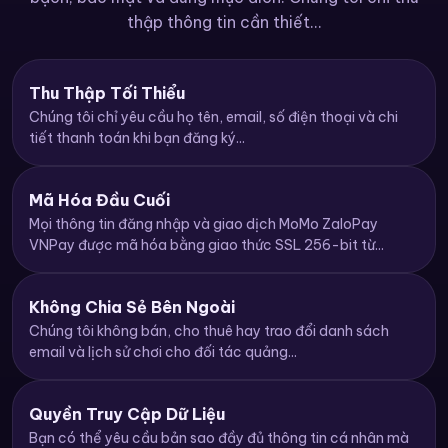
thập thông tin cần thiết...
Thu Thập Tối Thiểu
Chúng tôi chỉ yêu cầu họ tên, email, số điện thoại và chi
tiết thanh toán khi bạn đăng ký...
Mã Hóa Đầu Cuối
Mọi thông tin đăng nhập và giao dịch MoMo ZaloPay
VNPay được mã hóa bằng giao thức SSL 256-bit từ...
Không Chia Sẻ Bên Ngoài
Chúng tôi không bán, cho thuê hay trao đổi danh sách
email và lịch sử chơi cho đối tác quảng...
Quyền Truy Cập Dữ Liệu
Bạn có thể yêu cầu bản sao đầy đủ thông tin cá nhân mà