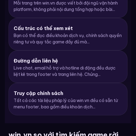
Mỗi trang trên win.vn được viết bởi đội ngũ vận hành
platform, không phải nội dung tổng hợp hoặc bài...
Cấu trúc có thể xem xét
Bạn có thể đọc điều khoản dịch vụ, chính sách quyền
riêng tư và quy tắc game đầy đủ mà...
Đường dẫn liên hệ
Live chat, email hỗ trợ và hotline di động đều được
liệt kê trong footer và trang liên hệ. Chúng...
Truy cập chính sách
Tất cả các tài liệu pháp lý của win.vn đều có sẵn từ
menu footer, bao gồm điều khoản dịch...
win.vn so với tìm kiếm game rời