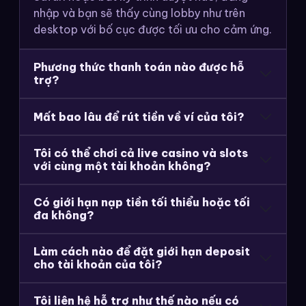
nhập và bạn sẽ thấy cùng lobby như trên
desktop với bố cục được tối ưu cho cảm ứng.
Phương thức thanh toán nào được hỗ
trợ?
Mất bao lâu để rút tiền về ví của tôi?
Tôi có thể chơi cả live casino và slots
với cùng một tài khoản không?
Có giới hạn nạp tiền tối thiểu hoặc tối
đa không?
Làm cách nào để đặt giới hạn deposit
cho tài khoản của tôi?
Tôi liên hệ hỗ trợ như thế nào nếu có