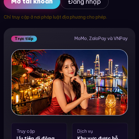
Mở tài khoản
Đăng nhập
Chỉ truy cập ở nơi pháp luật địa phương cho phép.
MoMo, ZaloPay và VNPay
Trực tiếp
Truy cập
Dịch vụ
Ưu tiên di động
Khu vực được hỗ