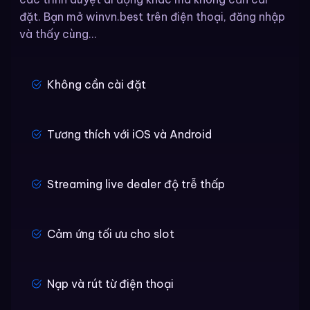
đặt. Bạn mở winvn.best trên điện thoại, đăng nhập
và thấy cùng...
Không cần cài đặt
Tương thích với iOS và Android
Streaming live dealer độ trễ thấp
Cảm ứng tối ưu cho slot
Nạp và rút từ điện thoại