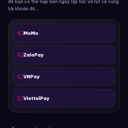
để bạn có thể nạp tiền ngay lập tức và rút về cùng
tài khoản đó...
MoMo
ZaloPay
VNPay
ViettelPay