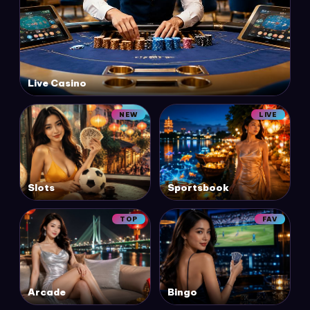
Live Casino
NEW
LIVE
Slots
Sportsbook
TOP
FAV
Arcade
Bingo