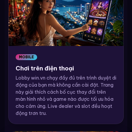
MOBILE
Chơi trên điện thoại
Lobby win.vn chạy đầy đủ trên trình duyệt di
động của bạn mà không cần cài đặt. Trang
này giải thích cách bố cục thay đổi trên
màn hình nhỏ và game nào được tối ưu hóa
cho cảm ứng. Live dealer và slot đều hoạt
động trơn tru.