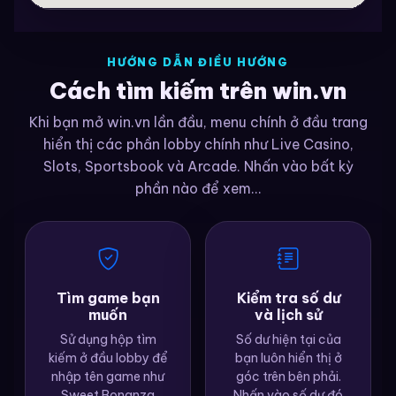
HƯỚNG DẪN ĐIỀU HƯỚNG
Cách tìm kiếm trên win.vn
Khi bạn mở win.vn lần đầu, menu chính ở đầu trang
hiển thị các phần lobby chính như Live Casino,
Slots, Sportsbook và Arcade. Nhấn vào bất kỳ
phần nào để xem...
Tìm game bạn
Kiểm tra số dư
muốn
và lịch sử
Sử dụng hộp tìm
Số dư hiện tại của
kiếm ở đầu lobby để
bạn luôn hiển thị ở
nhập tên game như
góc trên bên phải.
Sweet Bonanza
Nhấn vào số dư đó