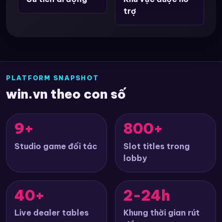
trợ
PLATFORM SNAPSHOT
win.vn theo con số
9+
800+
Studio game đối tác
Slot titles trong
lobby
40+
2-24h
Live dealer tables
Khung thời gian rút