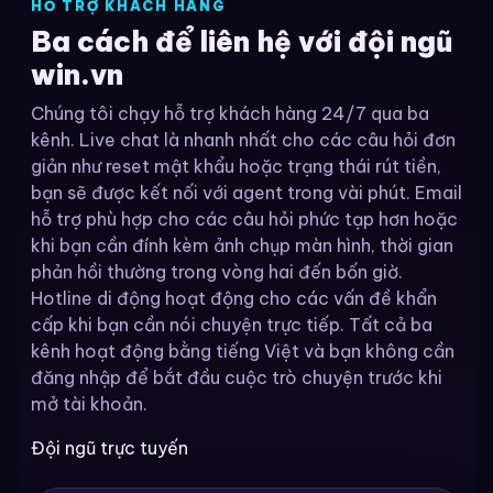
HỖ TRỢ KHÁCH HÀNG
Ba cách để liên hệ với đội ngũ
win.vn
Chúng tôi chạy hỗ trợ khách hàng 24/7 qua ba
kênh. Live chat là nhanh nhất cho các câu hỏi đơn
giản như reset mật khẩu hoặc trạng thái rút tiền,
bạn sẽ được kết nối với agent trong vài phút. Email
hỗ trợ phù hợp cho các câu hỏi phức tạp hơn hoặc
khi bạn cần đính kèm ảnh chụp màn hình, thời gian
phản hồi thường trong vòng hai đến bốn giờ.
Hotline di động hoạt động cho các vấn đề khẩn
cấp khi bạn cần nói chuyện trực tiếp. Tất cả ba
kênh hoạt động bằng tiếng Việt và bạn không cần
đăng nhập để bắt đầu cuộc trò chuyện trước khi
mở tài khoản.
Đội ngũ trực tuyến