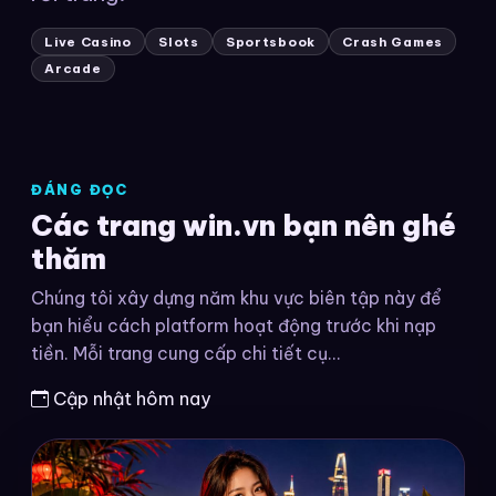
Live Casino
Slots
Sportsbook
Crash Games
Arcade
ĐÁNG ĐỌC
Các trang win.vn bạn nên ghé
thăm
Chúng tôi xây dựng năm khu vực biên tập này để
bạn hiểu cách platform hoạt động trước khi nạp
tiền. Mỗi trang cung cấp chi tiết cụ...
Cập nhật hôm nay