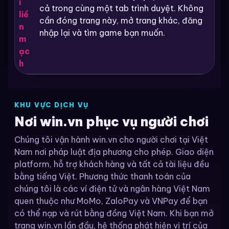
i
cả trong cùng một tab trình duyệt. Không
liề
cần đóng trang này, mở trang khác, đăng
n
nhập lại và tìm game bạn muốn.
m
ạc
h
KHU VỰC DỊCH VỤ
Nơi win.vn phục vụ người chơi
Chúng tôi vận hành win.vn cho người chơi tại Việt
Nam nơi pháp luật địa phương cho phép. Giao diện
platform, hỗ trợ khách hàng và tất cả tài liệu đều
bằng tiếng Việt. Phương thức thanh toán của
chúng tôi là các ví điện tử và ngân hàng Việt Nam
quen thuộc như MoMo, ZaloPay và VNPay để bạn
có thể nạp và rút bằng đồng Việt Nam. Khi bạn mở
trang win.vn lần đầu, hệ thống phát hiện vị trí của