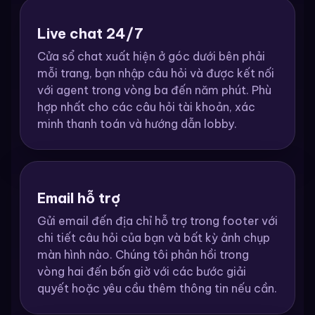
Live chat 24/7
Cửa sổ chat xuất hiện ở góc dưới bên phải
mỗi trang, bạn nhập câu hỏi và được kết nối
với agent trong vòng ba đến năm phút. Phù
hợp nhất cho các câu hỏi tài khoản, xác
minh thanh toán và hướng dẫn lobby.
Email hỗ trợ
Gửi email đến địa chỉ hỗ trợ trong footer với
chi tiết câu hỏi của bạn và bất kỳ ảnh chụp
màn hình nào. Chúng tôi phản hồi trong
vòng hai đến bốn giờ với các bước giải
quyết hoặc yêu cầu thêm thông tin nếu cần.